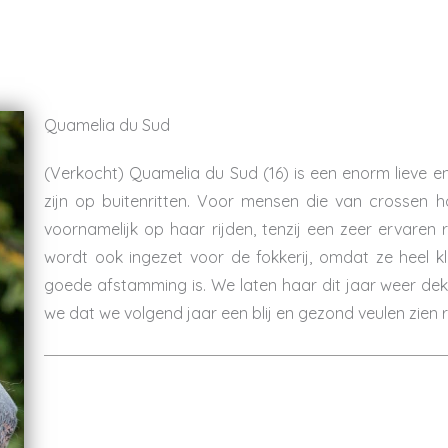
Quamelia du Sud
(Verkocht) Quamelia du Sud (16) is een enorm lieve e
zijn op buitenritten. Voor mensen die van crossen houd
voornamelijk op haar rijden, tenzij een zeer ervaren
wordt ook ingezet voor de fokkerij, omdat ze heel 
goede afstamming is. We laten haar dit jaar weer d
we dat we volgend jaar een blij en gezond veulen zien 