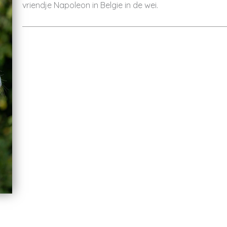
vriendje Napoleon in Belgie in de wei.