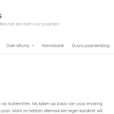
s
alles met een hart voor paarden!
Over Idhuna
Kennisbank
Duuns paardenblog
op buitenritten. Wij kijken op basis van jouw ervaring
ou past. Want ze hebben allemaal een eigen karakter. Wil