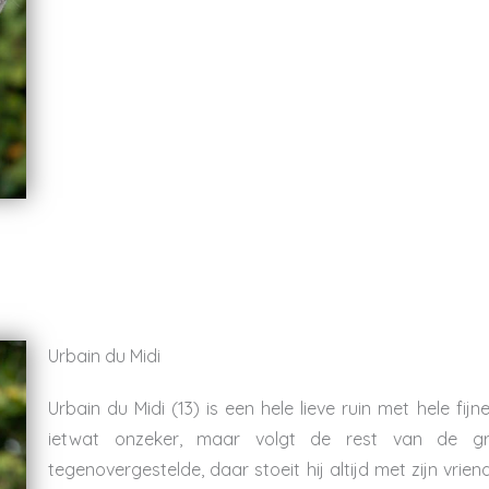
Urbain du Midi
Urbain du Midi (13) is een hele lieve ruin met hele fijn
ietwat onzeker, maar volgt de rest van de gr
tegenovergestelde, daar stoeit hij altijd met zijn vrie