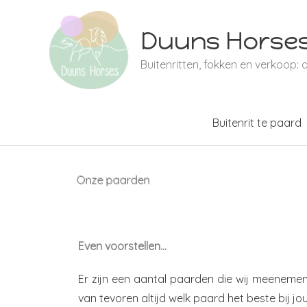
Ga
naar
Duuns Horse
de
Buitenritten, fokken en verkoop: 
inhoud
Buitenrit te paard
Onze paarden
Even voorstellen…
Er zijn een aantal paarden die wij meenemen 
van tevoren altijd welk paard het beste bij j