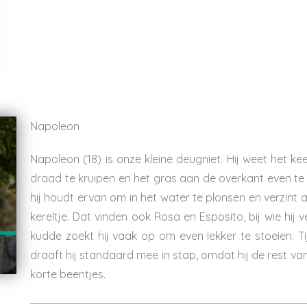
Napoleon
Napoleon (18) is onze kleine deugniet. Hij weet het ke
draad te kruipen en het gras aan de overkant even te 
hij houdt ervan om in het water te plonsen en verzint al
kereltje. Dat vinden ook Rosa en Esposito, bij wie hij 
kudde zoekt hij vaak op om even lekker te stoeien. Tij
draaft hij standaard mee in stap, omdat hij de rest va
korte beentjes.