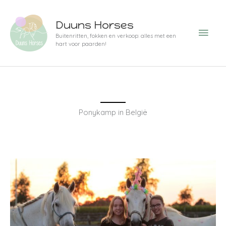
Ga
Hoo
naar
Duuns Horses
de
Buitenritten, fokken en verkoop: alles met een
hart voor paarden!
inhoud
Ponykamp in België